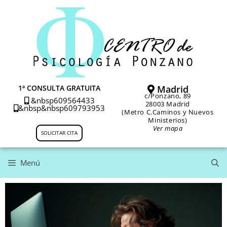
1ª CONSULTA GRATUITA
Madrid
c/Ponzano, 89
&nbsp
609564433
28003 Madrid
&nbsp&nbsp
609793953
(Metro C.Caminos y Nuevos
Ministerios)
Ver mapa
SOLICITAR CITA
Menú