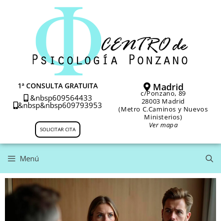
1ª CONSULTA GRATUITA
Madrid
c/Ponzano, 89
&nbsp
609564433
28003 Madrid
&nbsp&nbsp
609793953
(Metro C.Caminos y Nuevos
Ministerios)
Ver mapa
SOLICITAR CITA
Menú